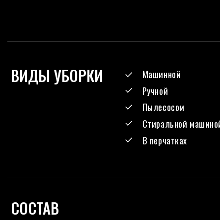
Амфотерные ПАВ
Вода очищенная
<5%
<1%
Гидроксид натрия
Комплексообразователь
<5%
Растворитель
СПОСОБ ПРИМЕНЕНИЯ
01
ЕЖЕДНЕВНАЯ УБОРКА
80 мл на 8 л холодной воды