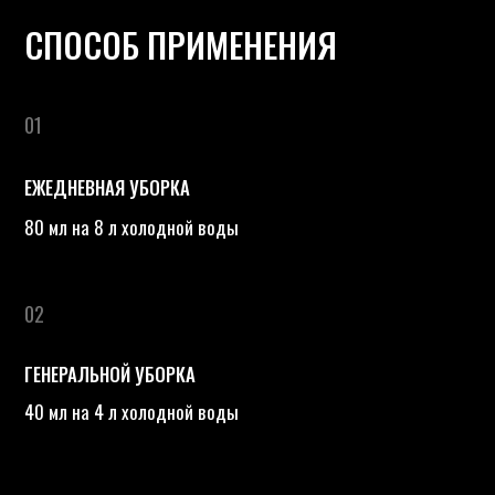
КЛИЕНТУ
Документы
123112, Пресненская наб.,
12, 13 этаж, офис 29
Компания
Новости
620000, Екатеринбург, ул.
Малышева 29, оф. 304
Контакты
График работы 10:00-19:00
ДИЛЕРАМ
КАТАЛОГ
Получить
Химия для уборки
предложение для
Химия для
дилеров
промышленного клининга
Получить предложение
Химия для сферы услуг
Химия для пищевой
промышленности
КОМПАНИЯ
СВЯЗАТЬСЯ