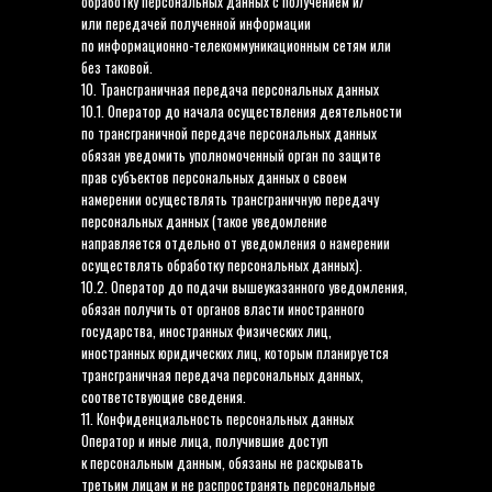
обработку персональных данных с получением и/
или передачей полученной информации
по информационно-телекоммуникационным сетям или
без таковой.
10. Трансграничная передача персональных данных
10.1. Оператор до начала осуществления деятельности
по трансграничной передаче персональных данных
обязан уведомить уполномоченный орган по защите
прав субъектов персональных данных о своем
намерении осуществлять трансграничную передачу
персональных данных (такое уведомление
направляется отдельно от уведомления о намерении
осуществлять обработку персональных данных).
10.2. Оператор до подачи вышеуказанного уведомления,
обязан получить от органов власти иностранного
государства, иностранных физических лиц,
иностранных юридических лиц, которым планируется
трансграничная передача персональных данных,
соответствующие сведения.
ВВЕДИТЕ ВАШ E-MAIL
11. Конфиденциальность персональных данных
Оператор и иные лица, получившие доступ
ВВЕДИТЕ ВАШЕ ИМЯ
к персональным данным, обязаны не раскрывать
третьим лицам и не распространять персональные