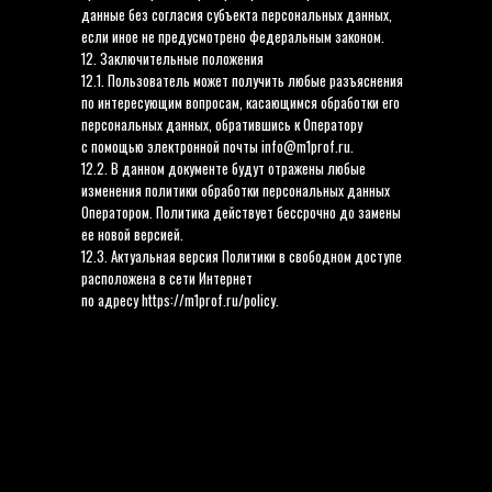
данные без согласия субъекта персональных данных,
если иное не предусмотрено федеральным законом.
12. Заключительные положения
12.1. Пользователь может получить любые разъяснения
по интересующим вопросам, касающимся обработки его
персональных данных, обратившись к Оператору
с помощью электронной почты info@m1prof.ru.
12.2. В данном документе будут отражены любые
ВВЕДИТЕ ВАШ ТЕЛЕФОН
изменения политики обработки персональных данных
Оператором. Политика действует бессрочно до замены
ее новой версией.
12.3. Актуальная версия Политики в свободном доступе
СВЯЗАТЬСЯ
расположена в сети Интернет
по адресу https://m1prof.ru/policy.
КЛИЕНТУ
Документы
123112, Пресненская наб.,
12, 13 этаж, офис 29
Компания
Новости
620000, Екатеринбург, ул.
Малышева 29, оф. 304
Контакты
График работы 10:00-19:00